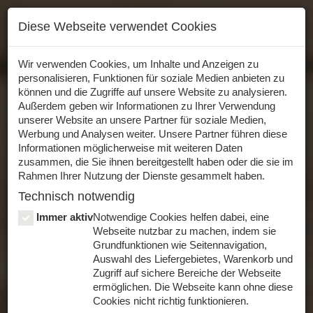
Wir haben aktuell geschlossen
- Du kannst aber
Diese Webseite verwendet Cookies
vorbestellen
Wir verwenden Cookies, um Inhalte und Anzeigen zu
Lieferung
personalisieren, Funktionen für soziale Medien anbieten zu
können und die Zugriffe auf unsere Website zu analysieren.
07.08.2026, 18:00
Uhr
Außerdem geben wir Informationen zu Ihrer Verwendung
(bitte Liefergebiet auswählen)
unserer Website an unsere Partner für soziale Medien,
Werbung und Analysen weiter. Unsere Partner führen diese
Informationen möglicherweise mit weiteren Daten
zusammen, die Sie ihnen bereitgestellt haben oder die sie im
Rahmen Ihrer Nutzung der Dienste gesammelt haben.
Technisch notwendig
Immer aktiv
Notwendige Cookies helfen dabei, eine
Login
Registrieren
Webseite nutzbar zu machen, indem sie
Grundfunktionen wie Seitennavigation,
Auswahl des Liefergebietes, Warenkorb und
Zugriff auf sichere Bereiche der Webseite
0
Toggle
ermöglichen. Die Webseite kann ohne diese
navigat
Cookies nicht richtig funktionieren.