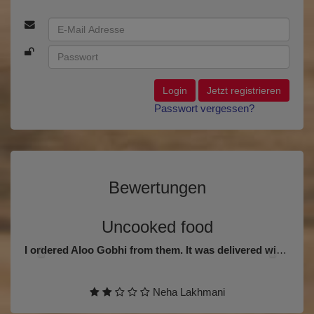
Login
Jetzt registrieren
Passwort vergessen?
Bewertungen
Vorherige
Nächst
Uncooked food
I ordered Aloo Gobhi from them. It was delivered within 30 minutes but the cauliflower was absolutely undercooked and also some of the potatoes pieces.
Neha Lakhmani