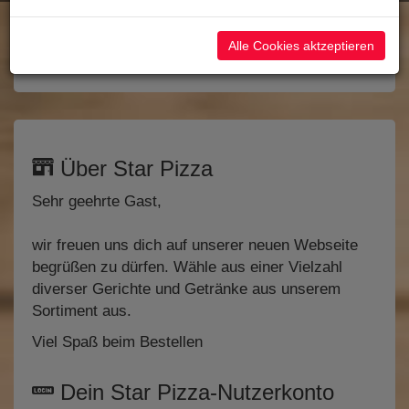
Startseite
Alle Cookies aktzeptieren
JETZT ONLINE BESTELLEN
Über Star Pizza
Sehr geehrte Gast,
wir freuen uns dich auf unserer neuen Webseite
begrüßen zu dürfen. Wähle aus einer Vielzahl
diverser Gerichte und Getränke aus unserem
Sortiment aus.
Viel Spaß beim Bestellen
Dein Star Pizza-Nutzerkonto